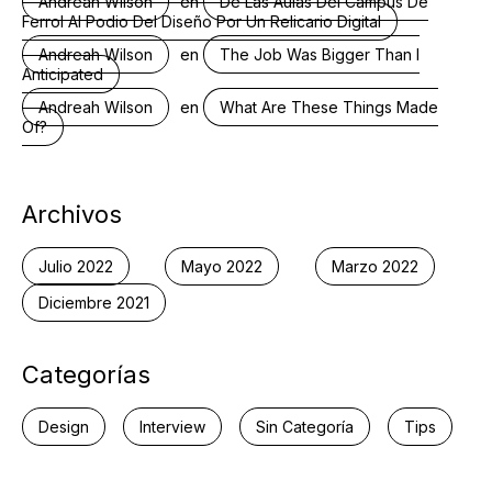
en
Andreah Wilson
De Las Aulas Del Campus De
Ferrol Al Podio Del Diseño Por Un Relicario Digital
en
Andreah Wilson
The Job Was Bigger Than I
Anticipated
en
Andreah Wilson
What Are These Things Made
Of?
Archivos
Julio 2022
Mayo 2022
Marzo 2022
Diciembre 2021
Categorías
Design
Interview
Sin Categoría
Tips