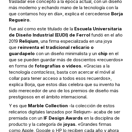
trasladar ese concepto a la época actual, con un diseño
más moderno y echando mano de la tecnología con la
que contamos hoy en día», explica el cercedense
Borja
Regueiro
.
Fue así como este titulado de la
Escuela Universitaria
de Diseño Industrial (EUDI) de Ferrol
fundó en el año
2019
Reliqium
, una firma especializada en una joya
que
reinventa el tradicional relicario o
guardapelo
con un diseño minimalista y un
chip
en el
que se pueden guardar más de doscientos «recuerdos»
en forma de
fotografías o vídeos
. «Gracias a la
tecnología
contacless,
basta con acercar el móvil al
collar para tener acceso a todos esos recuerdos»,
explica Borja, que estos días celebra que su invento ha
sido merecedor de uno de los premios de diseño más
prestigiosos en el ámbito internacional.
Y es que
Marble Collection
-la colección de estos
relicarios digitales lanzados por Reliqium- acaba de ser
premiada con un
IF Design Awards
en la disciplina de
producto y la categoría de
joyas
. «Grandes firmas
como Apple, Google o HP lo reciben cada año y ahora